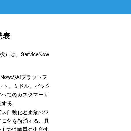
発表
）は、ServiceNow
NowのAIプラットフ
ント、ミドル、バック
すべてのカスタマーサ
現する。
ビス自動化と企業のワ
イロ化を解消する。具
ートで従業員の生産性