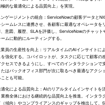
積極的な最適化による品質向上」を実現。
ンゲージメントの統合：ServiceNowの顧客データとN
をシームレスに連携させ、各顧客に最適なオペレータを
、意図、履歴、SLAを評価し、ServiceNowのチャ
チームに動的にルーティングする。
従業員の生産性を向上：リアルタイムのAIインサイトに
スを強化する。コパイロットが、タスクに応じて顧客の
アクセスできるようにし、すべてのインタラクションで
またはバックオフィス部門が次に取るべき最適なアクシ
ることも可能。
適化による品質向上：AIのリアルタイムインサイトを
、業務全体における継続的な品質向上を推進。インタラ
（傾向）やコンプライアンスのギャップを検出して、Serv