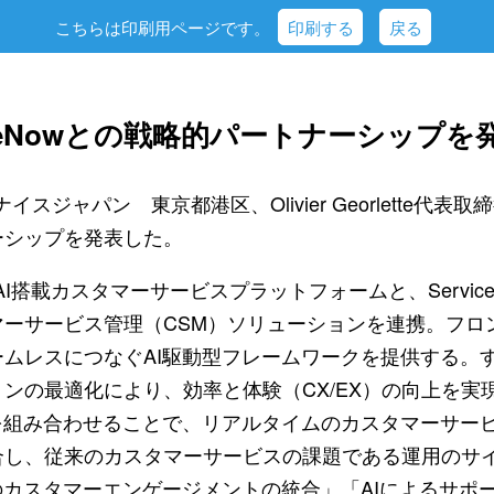
こちらは印刷用ページです。
印刷する
戻る
viceNowとの戦略的パートナーシップを
スジャパン 東京都港区、Olivier Georlette代表取締役
ーシップを発表した。
AI搭載カスタマーサービスプラットフォームと、Service
マーサービス管理（CSM）ソリューションを連携。フロ
ムレスにつなぐAI駆動型フレームワークを提供する。
ンの最適化により、効率と体験（CX/EX）の向上を実
を組み合わせることで、リアルタイムのカスタマーサー
合し、従来のカスタマーサービスの課題である運用のサ
のカスタマーエンゲージメントの統合」「AIによるサポ