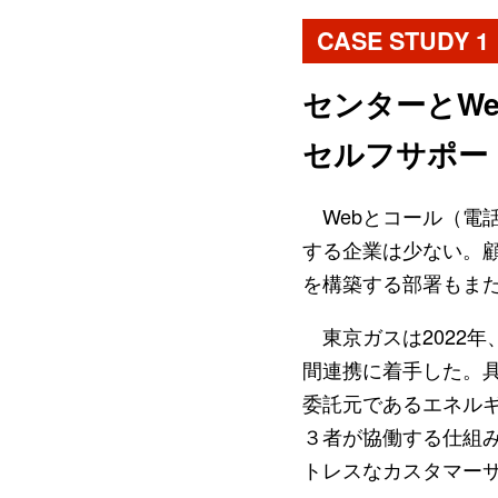
CASE STUDY 1
センターとW
セルフサポー
Webとコール（電
する企業は少ない。顧
を構築する部署もま
東京ガスは2022年
間連携に着手した。
委託元であるエネルギ
３者が協働する仕組み
トレスなカスタマー