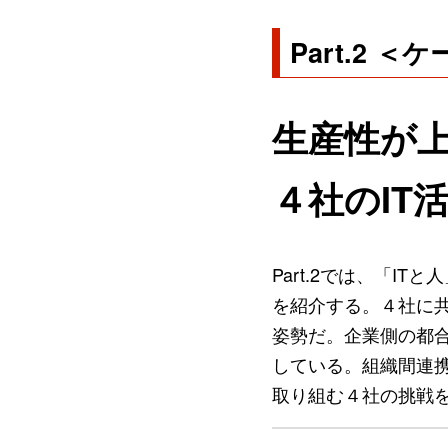
Part.2 
生産性が
４社のIT
Part.2では、「
を紹介する。４社に
姿勢だ。企業側の都
している。組織間連携
取り組む４社の挑戦