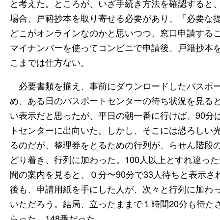
と考えた。ところが、いざ手続き方法を確認すると
場合、戸籍抄本を取り寄せる必要があり、「必要な
どこがオンラインなのかと思いつつ、窓口申請する
マイナンバーを使ってコンビニで申請後、戸籍抄本
こまでは仕方ない。
必要書類を揃え、事前にダウンロードしたパスポー
め、ある日のパスポートセンターの待ち状況を見ると
い表示だと思ったが、平日の朝一番に行けば、90分
トセンターに出向いた。しかし、そこには恐ろしい
るのだが、整理券をとるための行列が、らせん階段
どり着き、行列に加わった。100人以上とすれ違っ
間の案内を見ると、０分〜90分で33人待ちと表示
後も、申請用紙を手にした人が、次々と行列に加わ
いただろう。結局、立ったままで１時間20分も待た
らった。148番だった。