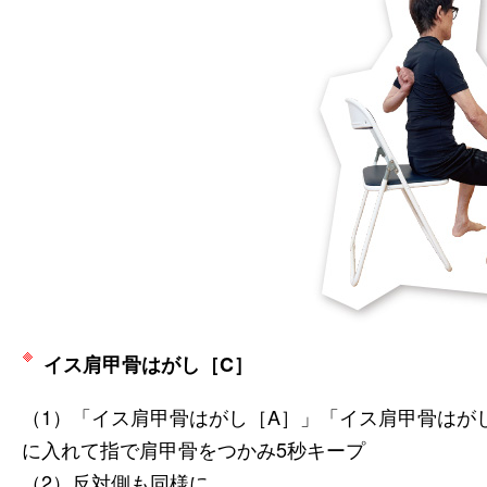
イス肩甲骨はがし［C］
（1）「イス肩甲骨はがし［A］」「イス肩甲骨はが
に入れて指で肩甲骨をつかみ5秒キープ
（2）反対側も同様に