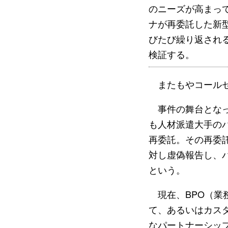
のニーズが高まっ
ナが再委託した新
びたび繰り返され
検証する。
またもやコールセ
事件の舞台となっ
も人材派遣大手の
再委託。その再委
対し虚偽報告し、
という。
現在、BPO（業
て、あるいはカス
なパートナーシッ