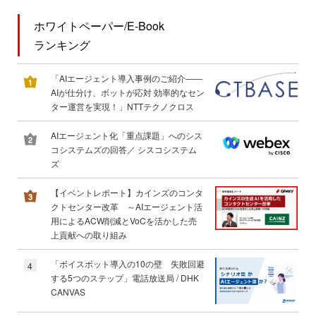
ホワイトペーパー/E-Book
ランキング
「AIエージェント導入事例のご紹介――
AIが仕分け、ボットが応対 効率的なセン
ター運営を実現！」NTTテクノクロス
AIエージェント化「重点課題」へのシス
コシステムズの回答／ シスコシステム
ズ
【イベントレポート】カインズのコンタ
クトセンター改革 ～AIエージェント活
用によるACW削減とVoCを活かした売
上貢献への取り組み
「ボイスボット導入の10の壁 失敗回避
4
する5つのステップ」電話放送局 / DHK
CANVAS