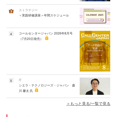
ストラテジー
＜実践研修講座＞年間スケジュール
コールセンタージャパン 2026年8月号
4
（7月20日発売）
IT
5
シエラ・テクノロジーズ・ジャパン 森
川 馨太 氏
もっと見る/一覧で見る