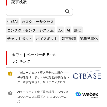
記事検索
生成AI
カスタマーサクセス
コンタクトセンターシステム
CX
AI
BPO
チャットボット
ボイスボット
音声認識
業務効率化
ホワイトペーパー/E-Book
ランキング
「AIエージェント導入事例のご紹介――
AIが仕分け、ボットが応対 効率的なセン
ター運営を実現！」NTTテクノクロス
AIエージェント化「重点課題」へのシス
コシステムズの回答／ シスコシステム
ズ