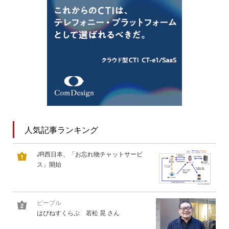
人気記事ランキング
JR西日本、「お忘れ物チャットサービ
ス」開始
ピープル
はぴねすくらぶ 若松 晃 さん