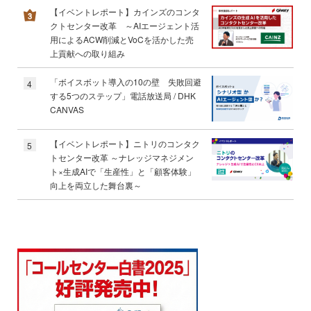
【イベントレポート】カインズのコンタ
クトセンター改革 ～AIエージェント活
用によるACW削減とVoCを活かした売
上貢献への取り組み
「ボイスボット導入の10の壁 失敗回避
4
する5つのステップ」電話放送局 / DHK
CANVAS
【イベントレポート】ニトリのコンタク
5
トセンター改革 ～ナレッジマネジメン
ト×生成AIで「生産性」と「顧客体験」
向上を両立した舞台裏～