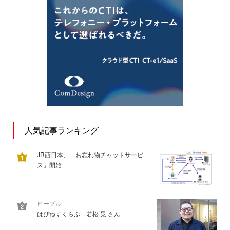
人気記事ランキング
JR西日本、「お忘れ物チャットサービ
ス」開始
ピープル
はぴねすくらぶ 若松 晃 さん