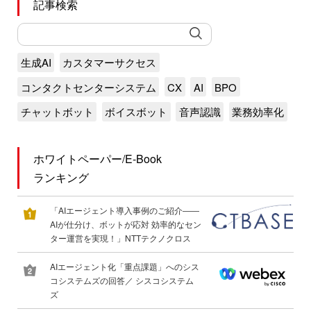
記事検索
生成AI
カスタマーサクセス
コンタクトセンターシステム
CX
AI
BPO
チャットボット
ボイスボット
音声認識
業務効率化
ホワイトペーパー/E-Book
ランキング
「AIエージェント導入事例のご紹介――
AIが仕分け、ボットが応対 効率的なセン
ター運営を実現！」NTTテクノクロス
AIエージェント化「重点課題」へのシス
コシステムズの回答／ シスコシステム
ズ