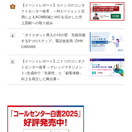
【イベントレポート】カインズのコンタ
クトセンター改革 ～AIエージェント活
用によるACW削減とVoCを活かした売
上貢献への取り組み
「ボイスボット導入の10の壁 失敗回避
4
する5つのステップ」電話放送局 / DHK
CANVAS
【イベントレポート】ニトリのコンタク
5
トセンター改革 ～ナレッジマネジメン
ト×生成AIで「生産性」と「顧客体験」
向上を両立した舞台裏～