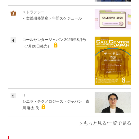
ストラテジー
＜実践研修講座＞年間スケジュール
コールセンタージャパン 2026年8月号
4
（7月20日発売）
IT
5
シエラ・テクノロジーズ・ジャパン 森
川 馨太 氏
もっと見る/一覧で見る