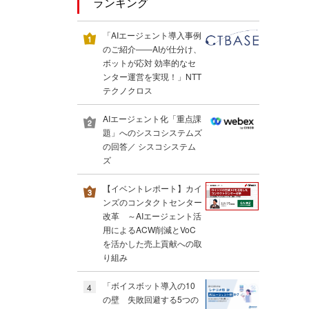
ランキング
「AIエージェント導入事例
のご紹介――AIが仕分け、
ボットが応対 効率的なセ
ンター運営を実現！」NTT
テクノクロス
AIエージェント化「重点課
題」へのシスコシステムズ
の回答／ シスコシステム
ズ
【イベントレポート】カイ
ンズのコンタクトセンター
改革 ～AIエージェント活
用によるACW削減とVoC
を活かした売上貢献への取
り組み
「ボイスボット導入の10
4
の壁 失敗回避する5つの