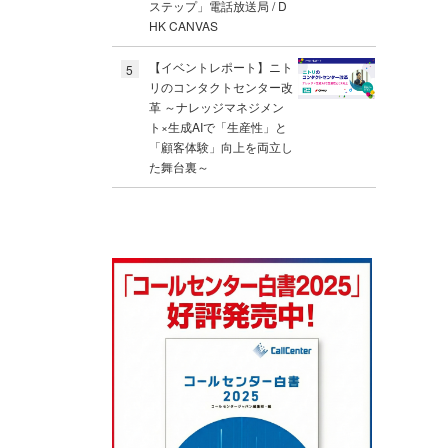
ステップ」電話放送局 / D
HK CANVAS
【イベントレポート】ニト
5
リのコンタクトセンター改
革 ～ナレッジマネジメン
ト×生成AIで「生産性」と
「顧客体験」向上を両立し
た舞台裏～