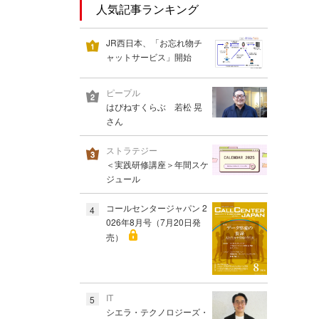
人気記事ランキング
JR西日本、「お忘れ物チ
ャットサービス」開始
ピープル
はぴねすくらぶ 若松 晃
さん
ストラテジー
＜実践研修講座＞年間スケ
ジュール
コールセンタージャパン 2
4
026年8月号（7月20日発
売）
IT
5
シエラ・テクノロジーズ・