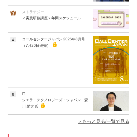
ストラテジー
＜実践研修講座＞年間スケジュール
コールセンタージャパン 2026年8月号
4
（7月20日発売）
IT
5
シエラ・テクノロジーズ・ジャパン 森
川 馨太 氏
もっと見る/一覧で見る