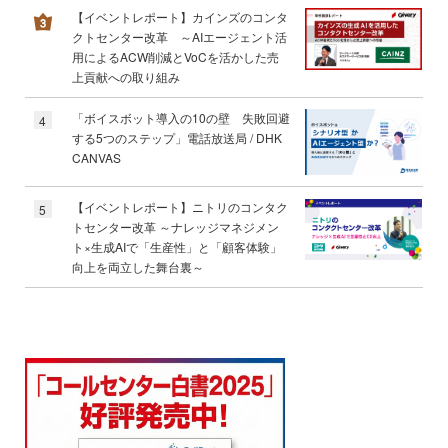
【イベントレポート】カインズのコンタ
クトセンター改革 ～AIエージェント活
用によるACW削減とVoCを活かした売
上貢献への取り組み
「ボイスボット導入の10の壁 失敗回避
4
する5つのステップ」電話放送局 / DHK
CANVAS
【イベントレポート】ニトリのコンタク
5
トセンター改革 ～ナレッジマネジメン
ト×生成AIで「生産性」と「顧客体験」
向上を両立した舞台裏～