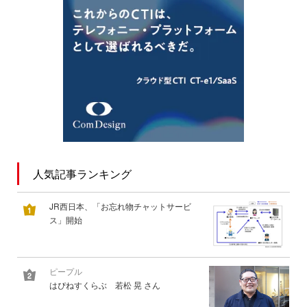
人気記事ランキング
JR西日本、「お忘れ物チャットサービ
ス」開始
ピープル
はぴねすくらぶ 若松 晃 さん