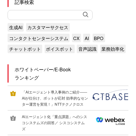
記事検索
生成AI
カスタマーサクセス
コンタクトセンターシステム
CX
AI
BPO
チャットボット
ボイスボット
音声認識
業務効率化
ホワイトペーパー/E-Book
ランキング
「AIエージェント導入事例のご紹介――
AIが仕分け、ボットが応対 効率的なセン
ター運営を実現！」NTTテクノクロス
AIエージェント化「重点課題」へのシス
コシステムズの回答／ シスコシステム
ズ