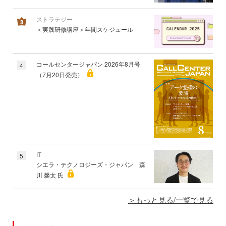
ストラテジー
＜実践研修講座＞年間スケジュール
コールセンタージャパン 2026年8月号
4
（7月20日発売）
IT
5
シエラ・テクノロジーズ・ジャパン 森
川 馨太 氏
もっと見る/一覧で見る