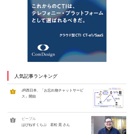
人気記事ランキング
JR西日本、「お忘れ物チャットサービ
ス」開始
ピープル
はぴねすくらぶ 若松 晃 さん