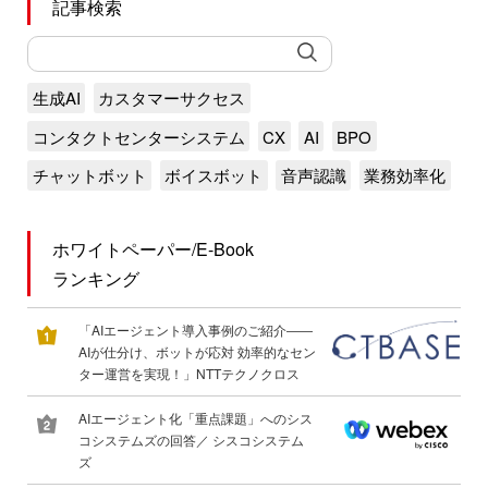
記事検索
生成AI
カスタマーサクセス
コンタクトセンターシステム
CX
AI
BPO
チャットボット
ボイスボット
音声認識
業務効率化
ホワイトペーパー/E-Book
ランキング
「AIエージェント導入事例のご紹介――
AIが仕分け、ボットが応対 効率的なセン
ター運営を実現！」NTTテクノクロス
AIエージェント化「重点課題」へのシス
コシステムズの回答／ シスコシステム
ズ