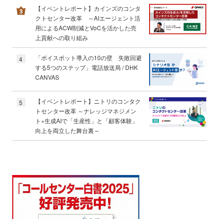
【イベントレポート】カインズのコンタ
クトセンター改革 ～AIエージェント活
用によるACW削減とVoCを活かした売
上貢献への取り組み
「ボイスボット導入の10の壁 失敗回避
4
する5つのステップ」電話放送局 / DHK
CANVAS
【イベントレポート】ニトリのコンタク
5
トセンター改革 ～ナレッジマネジメン
ト×生成AIで「生産性」と「顧客体験」
向上を両立した舞台裏～