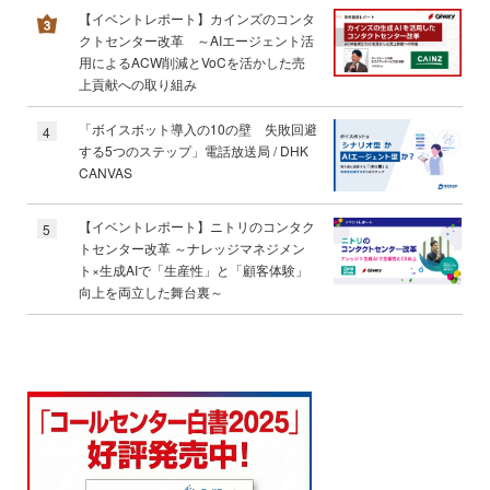
【イベントレポート】カインズのコンタ
クトセンター改革 ～AIエージェント活
用によるACW削減とVoCを活かした売
上貢献への取り組み
「ボイスボット導入の10の壁 失敗回避
4
する5つのステップ」電話放送局 / DHK
CANVAS
【イベントレポート】ニトリのコンタク
5
トセンター改革 ～ナレッジマネジメン
ト×生成AIで「生産性」と「顧客体験」
向上を両立した舞台裏～