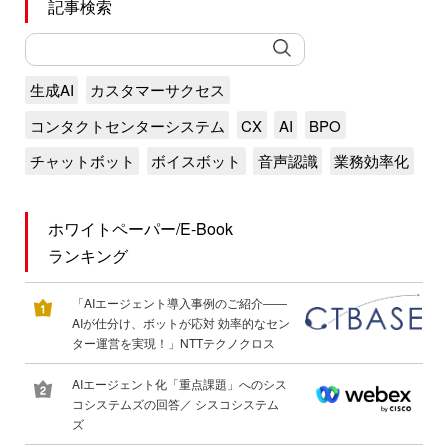
記事検索
生成AI
カスタマーサクセス
コンタクトセンターシステム
CX
AI
BPO
チャットボット
ボイスボット
音声認識
業務効率化
ホワイトペーパー/E-Book
ランキング
「AIエージェント導入事例のご紹介――
AIが仕分け、ボットが応対 効率的なセン
ター運営を実現！」NTTテクノクロス
AIエージェント化「重点課題」へのシス
コシステムズの回答／ シスコシステム
ズ