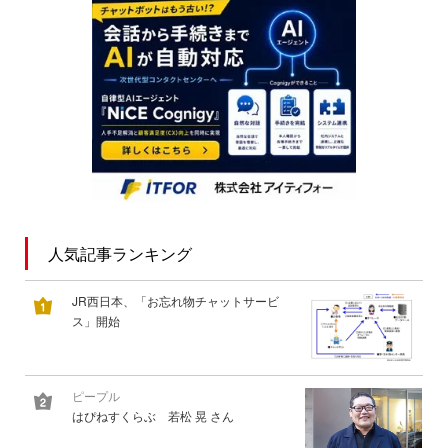
人気記事ランキング
JR西日本、「お忘れ物チャットサービ
ス」開始
ピープル
はぴねすくらぶ 若松 晃 さん