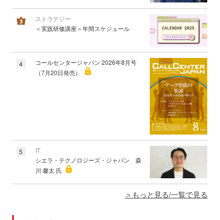
ストラテジー
＜実践研修講座＞年間スケジュール
コールセンタージャパン 2026年8月号
4
（7月20日発売）
IT
5
シエラ・テクノロジーズ・ジャパン 森
川 馨太 氏
もっと見る/一覧で見る