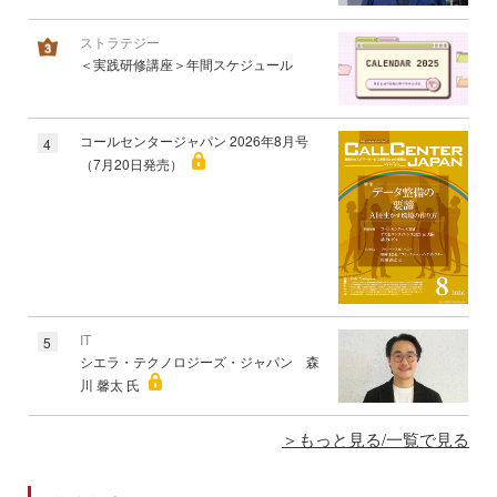
ストラテジー
＜実践研修講座＞年間スケジュール
コールセンタージャパン 2026年8月号
4
（7月20日発売）
IT
5
シエラ・テクノロジーズ・ジャパン 森
川 馨太 氏
もっと見る/一覧で見る