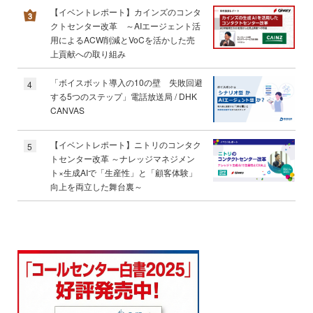
【イベントレポート】カインズのコンタ
クトセンター改革 ～AIエージェント活
用によるACW削減とVoCを活かした売
上貢献への取り組み
「ボイスボット導入の10の壁 失敗回避
4
する5つのステップ」電話放送局 / DHK
CANVAS
【イベントレポート】ニトリのコンタク
5
トセンター改革 ～ナレッジマネジメン
ト×生成AIで「生産性」と「顧客体験」
向上を両立した舞台裏～