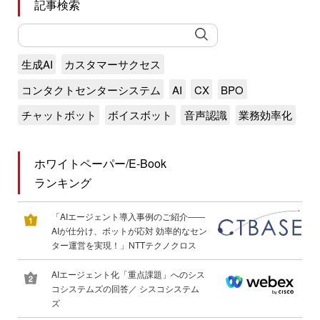
記事検索
生成AI
カスタマーサクセス
コンタクトセンターシステム
AI
CX
BPO
チャットボット
ボイスボット
音声認識
業務効率化
ホワイトペーパー/E-Book
ランキング
「AIエージェント導入事例のご紹介――
AIが仕分け、ボットが応対 効率的なセン
ター運営を実現！」NTTテクノクロス
AIエージェント化「重点課題」へのシス
コシステムズの回答／ シスコシステム
ズ