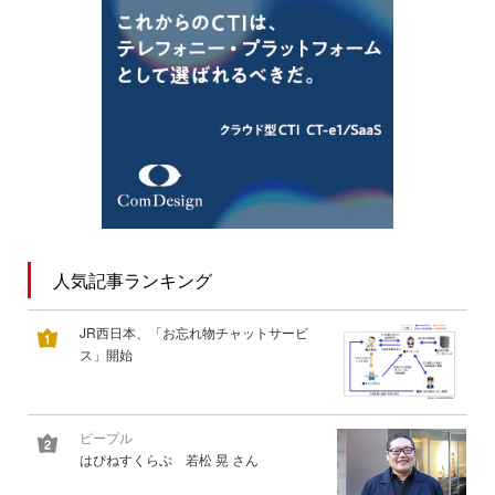
人気記事ランキング
JR西日本、「お忘れ物チャットサービ
ス」開始
ピープル
はぴねすくらぶ 若松 晃 さん