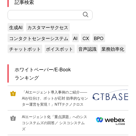
記事検索
生成AI
カスタマーサクセス
コンタクトセンターシステム
AI
CX
BPO
チャットボット
ボイスボット
音声認識
業務効率化
ホワイトペーパー/E-Book
ランキング
「AIエージェント導入事例のご紹介――
AIが仕分け、ボットが応対 効率的なセン
ター運営を実現！」NTTテクノクロス
AIエージェント化「重点課題」へのシス
コシステムズの回答／ シスコシステム
ズ