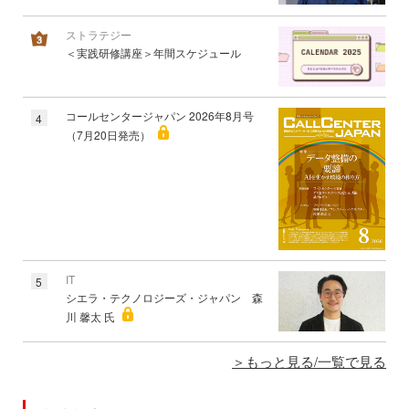
ストラテジー
＜実践研修講座＞年間スケジュール
コールセンタージャパン 2026年8月号
4
（7月20日発売）
IT
5
シエラ・テクノロジーズ・ジャパン 森
川 馨太 氏
もっと見る/一覧で見る