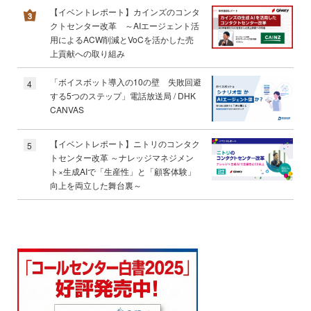
【イベントレポート】カインズのコンタ
クトセンター改革 ～AIエージェント活
用によるACW削減とVoCを活かした売
上貢献への取り組み
「ボイスボット導入の10の壁 失敗回避
4
する5つのステップ」電話放送局 / DHK
CANVAS
【イベントレポート】ニトリのコンタク
5
トセンター改革 ～ナレッジマネジメン
ト×生成AIで「生産性」と「顧客体験」
向上を両立した舞台裏～