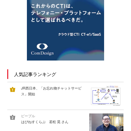
人気記事ランキング
JR西日本、「お忘れ物チャットサービ
ス」開始
ピープル
はぴねすくらぶ 若松 晃 さん