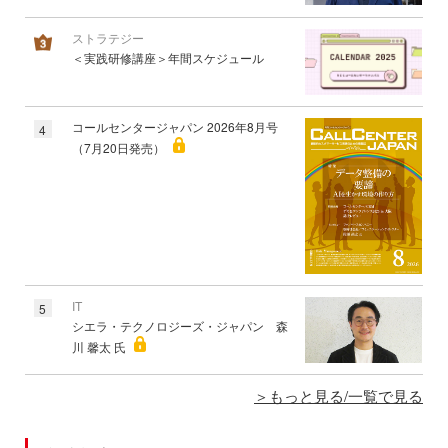
ストラテジー
＜実践研修講座＞年間スケジュール
コールセンタージャパン 2026年8月号
4
（7月20日発売）
IT
5
シエラ・テクノロジーズ・ジャパン 森
川 馨太 氏
もっと見る/一覧で見る