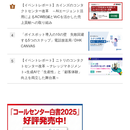
【イベントレポート】カインズのコンタ
クトセンター改革 ～AIエージェント活
用によるACW削減とVoCを活かした売
上貢献への取り組み
「ボイスボット導入の10の壁 失敗回避
4
する5つのステップ」電話放送局 / DHK
CANVAS
【イベントレポート】ニトリのコンタク
5
トセンター改革 ～ナレッジマネジメン
ト×生成AIで「生産性」と「顧客体験」
向上を両立した舞台裏～