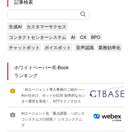
記事検索
生成AI
カスタマーサクセス
コンタクトセンターシステム
AI
CX
BPO
チャットボット
ボイスボット
音声認識
業務効率化
ホワイトペーパー/E-Book
ランキング
「AIエージェント導入事例のご紹介――
AIが仕分け、ボットが応対 効率的なセン
ター運営を実現！」NTTテクノクロス
AIエージェント化「重点課題」へのシス
コシステムズの回答／ シスコシステム
ズ