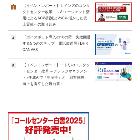
【イベントレポート】カインズのコンタ
クトセンター改革 ～AIエージェント活
用によるACW削減とVoCを活かした売
上貢献への取り組み
「ボイスボット導入の10の壁 失敗回避
4
する5つのステップ」電話放送局 / DHK
CANVAS
【イベントレポート】ニトリのコンタク
5
トセンター改革 ～ナレッジマネジメン
ト×生成AIで「生産性」と「顧客体験」
向上を両立した舞台裏～