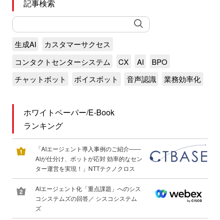
記事検索
生成AI
カスタマーサクセス
コンタクトセンターシステム
CX
AI
BPO
チャットボット
ボイスボット
音声認識
業務効率化
ホワイトペーパー/E-Book
ランキング
「AIエージェント導入事例のご紹介――
AIが仕分け、ボットが応対 効率的なセン
ター運営を実現！」NTTテクノクロス
AIエージェント化「重点課題」へのシス
コシステムズの回答／ シスコシステム
ズ