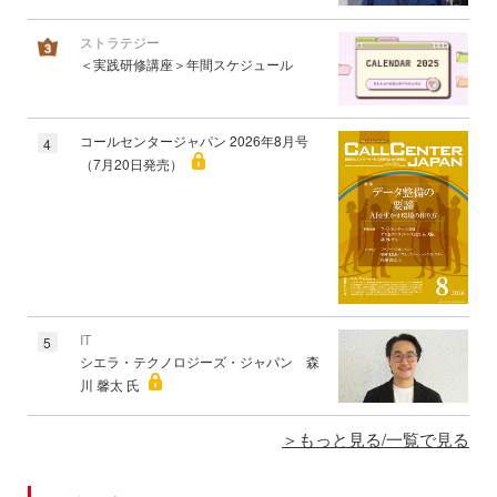
ストラテジー
＜実践研修講座＞年間スケジュール
コールセンタージャパン 2026年8月号
4
（7月20日発売）
IT
5
シエラ・テクノロジーズ・ジャパン 森
川 馨太 氏
もっと見る/一覧で見る