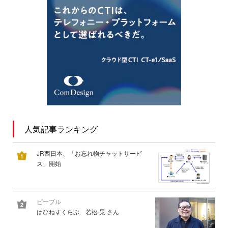
人気記事ランキング
JR西日本、「お忘れ物チャットサービ
ス」開始
ピープル
はぴねすくらぶ 若松 晃 さん