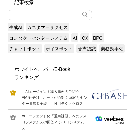
記事検索
生成AI
カスタマーサクセス
コンタクトセンターシステム
AI
CX
BPO
チャットボット
ボイスボット
音声認識
業務効率化
ホワイトペーパー/E-Book
ランキング
「AIエージェント導入事例のご紹介――
AIが仕分け、ボットが応対 効率的なセン
ター運営を実現！」NTTテクノクロス
AIエージェント化「重点課題」へのシス
コシステムズの回答／ シスコシステム
ズ