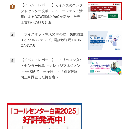
【イベントレポート】カインズのコンタ
クトセンター改革 ～AIエージェント活
用によるACW削減とVoCを活かした売
上貢献への取り組み
「ボイスボット導入の10の壁 失敗回避
4
する5つのステップ」電話放送局 / DHK
CANVAS
【イベントレポート】ニトリのコンタク
5
トセンター改革 ～ナレッジマネジメン
ト×生成AIで「生産性」と「顧客体験」
向上を両立した舞台裏～