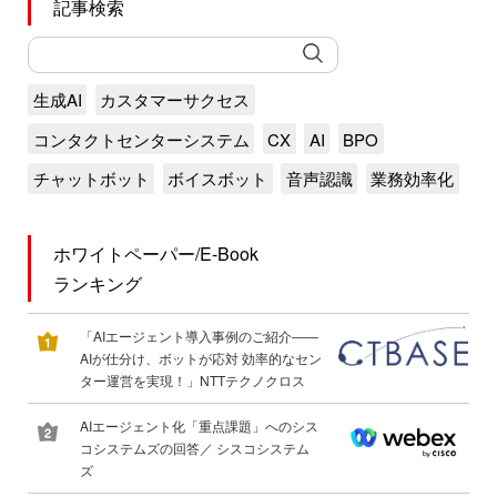
記事検索
生成AI
カスタマーサクセス
コンタクトセンターシステム
CX
AI
BPO
チャットボット
ボイスボット
音声認識
業務効率化
ホワイトペーパー/E-Book
ランキング
「AIエージェント導入事例のご紹介――
AIが仕分け、ボットが応対 効率的なセン
ター運営を実現！」NTTテクノクロス
AIエージェント化「重点課題」へのシス
コシステムズの回答／ シスコシステム
ズ