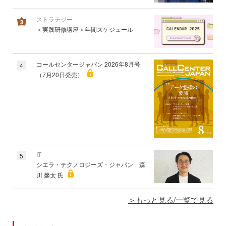
ストラテジー
＜実践研修講座＞年間スケジュール
コールセンタージャパン 2026年8月号
4
（7月20日発売）
IT
5
シエラ・テクノロジーズ・ジャパン 森
川 馨太 氏
もっと見る/一覧で見る