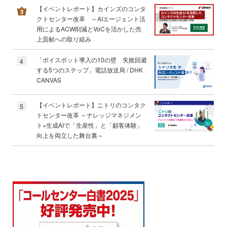
【イベントレポート】カインズのコンタ
クトセンター改革 ～AIエージェント活
用によるACW削減とVoCを活かした売
上貢献への取り組み
「ボイスボット導入の10の壁 失敗回避
4
する5つのステップ」電話放送局 / DHK
CANVAS
【イベントレポート】ニトリのコンタク
5
トセンター改革 ～ナレッジマネジメン
ト×生成AIで「生産性」と「顧客体験」
向上を両立した舞台裏～