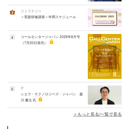
ストラテジー
＜実践研修講座＞年間スケジュール
コールセンタージャパン 2026年8月号
4
（7月20日発売）
IT
5
シエラ・テクノロジーズ・ジャパン 森
川 馨太 氏
もっと見る/一覧で見る