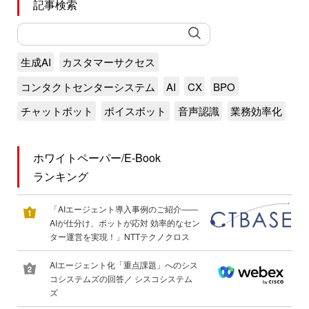
記事検索
生成AI
カスタマーサクセス
コンタクトセンターシステム
AI
CX
BPO
チャットボット
ボイスボット
音声認識
業務効率化
ホワイトペーパー/E-Book
ランキング
「AIエージェント導入事例のご紹介――
AIが仕分け、ボットが応対 効率的なセン
ター運営を実現！」NTTテクノクロス
AIエージェント化「重点課題」へのシス
コシステムズの回答／ シスコシステム
ズ