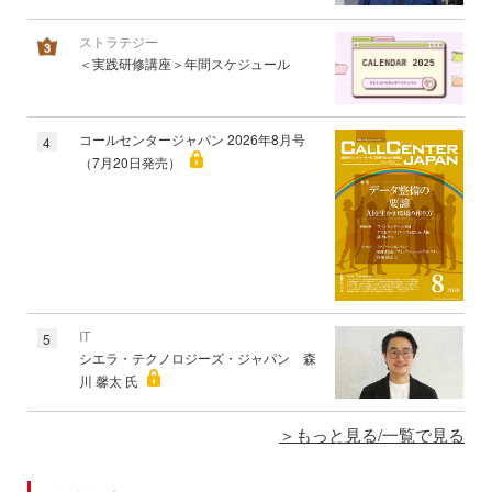
ストラテジー
＜実践研修講座＞年間スケジュール
コールセンタージャパン 2026年8月号
4
（7月20日発売）
IT
5
シエラ・テクノロジーズ・ジャパン 森
川 馨太 氏
もっと見る/一覧で見る