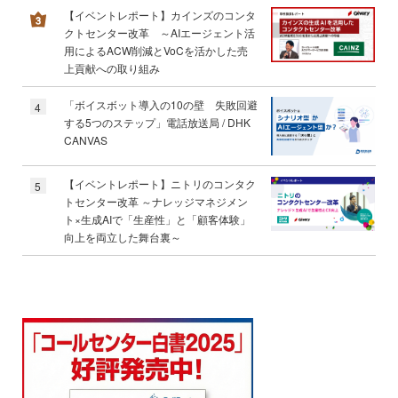
【イベントレポート】カインズのコンタ
クトセンター改革 ～AIエージェント活
用によるACW削減とVoCを活かした売
上貢献への取り組み
「ボイスボット導入の10の壁 失敗回避
4
する5つのステップ」電話放送局 / DHK
CANVAS
【イベントレポート】ニトリのコンタク
5
トセンター改革 ～ナレッジマネジメン
ト×生成AIで「生産性」と「顧客体験」
向上を両立した舞台裏～