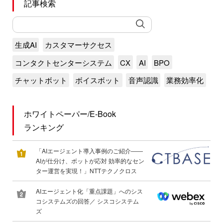
記事検索
生成AI
カスタマーサクセス
コンタクトセンターシステム
CX
AI
BPO
チャットボット
ボイスボット
音声認識
業務効率化
ホワイトペーパー/E-Book
ランキング
「AIエージェント導入事例のご紹介――
AIが仕分け、ボットが応対 効率的なセン
ター運営を実現！」NTTテクノクロス
AIエージェント化「重点課題」へのシス
コシステムズの回答／ シスコシステム
ズ