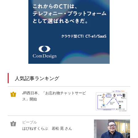
人気記事ランキング
JR西日本、「お忘れ物チャットサービ
ス」開始
ピープル
はぴねすくらぶ 若松 晃 さん