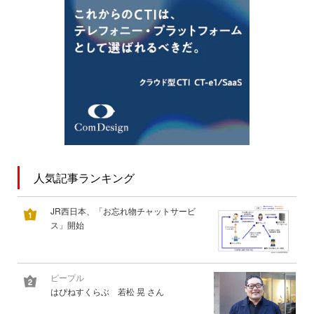
人気記事ランキング
JR西日本、「お忘れ物チャットサービ
ス」開始
ピープル
はぴねすくらぶ 若松 晃 さん