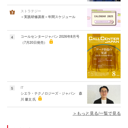
ストラテジー
＜実践研修講座＞年間スケジュール
コールセンタージャパン 2026年8月号
4
（7月20日発売）
IT
5
シエラ・テクノロジーズ・ジャパン 森
川 馨太 氏
もっと見る/一覧で見る