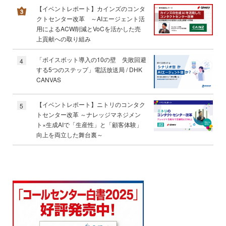
【イベントレポート】カインズのコンタ
クトセンター改革 ～AIエージェント活
用によるACW削減とVoCを活かした売
上貢献への取り組み
「ボイスボット導入の10の壁 失敗回避
4
する5つのステップ」電話放送局 / DHK
CANVAS
【イベントレポート】ニトリのコンタク
5
トセンター改革 ～ナレッジマネジメン
ト×生成AIで「生産性」と「顧客体験」
向上を両立した舞台裏～