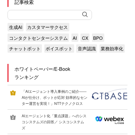
記事検索
生成AI
カスタマーサクセス
コンタクトセンターシステム
AI
CX
BPO
チャットボット
ボイスボット
音声認識
業務効率化
ホワイトペーパー/E-Book
ランキング
「AIエージェント導入事例のご紹介――
AIが仕分け、ボットが応対 効率的なセン
ター運営を実現！」NTTテクノクロス
AIエージェント化「重点課題」へのシス
コシステムズの回答／ シスコシステム
ズ