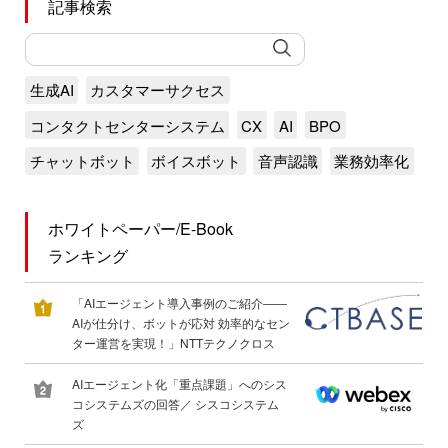
記事検索
生成AI
カスタマーサクセス
コンタクトセンターシステム
CX
AI
BPO
チャットボット
ボイスボット
音声認識
業務効率化
ホワイトペーパー/E-Book
ランキング
「AIエージェント導入事例のご紹介――
AIが仕分け、ボットが応対 効率的なセン
ター運営を実現！」NTTテクノクロス
AIエージェント化「重点課題」へのシス
コシステムズの回答／ シスコシステム
ズ