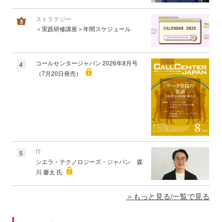
ストラテジー
＜実践研修講座＞年間スケジュール
コールセンタージャパン 2026年8月号
4
（7月20日発売）
IT
5
シエラ・テクノロジーズ・ジャパン 森
川 馨太 氏
もっと見る/一覧で見る