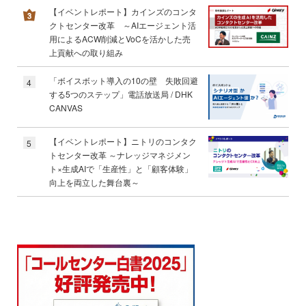
【イベントレポート】カインズのコンタ
クトセンター改革 ～AIエージェント活
用によるACW削減とVoCを活かした売
上貢献への取り組み
「ボイスボット導入の10の壁 失敗回避
4
する5つのステップ」電話放送局 / DHK
CANVAS
【イベントレポート】ニトリのコンタク
5
トセンター改革 ～ナレッジマネジメン
ト×生成AIで「生産性」と「顧客体験」
向上を両立した舞台裏～