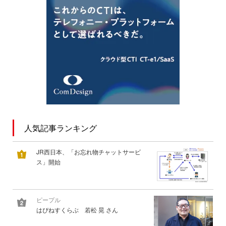
人気記事ランキング
JR西日本、「お忘れ物チャットサービ
ス」開始
ピープル
はぴねすくらぶ 若松 晃 さん