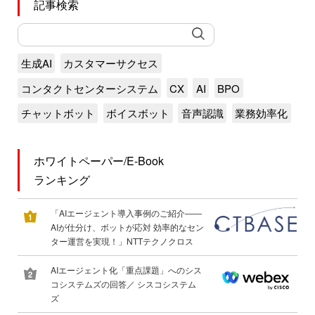
記事検索
生成AI
カスタマーサクセス
コンタクトセンターシステム
CX
AI
BPO
チャットボット
ボイスボット
音声認識
業務効率化
ホワイトペーパー/E-Book
ランキング
「AIエージェント導入事例のご紹介――
AIが仕分け、ボットが応対 効率的なセン
ター運営を実現！」NTTテクノクロス
AIエージェント化「重点課題」へのシス
コシステムズの回答／ シスコシステム
ズ