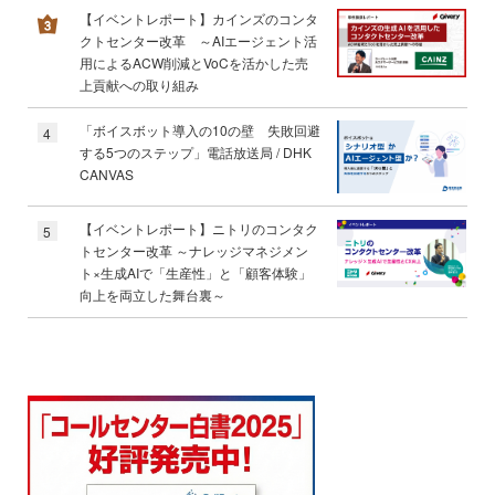
【イベントレポート】カインズのコンタ
クトセンター改革 ～AIエージェント活
用によるACW削減とVoCを活かした売
上貢献への取り組み
「ボイスボット導入の10の壁 失敗回避
4
する5つのステップ」電話放送局 / DHK
CANVAS
【イベントレポート】ニトリのコンタク
5
トセンター改革 ～ナレッジマネジメン
ト×生成AIで「生産性」と「顧客体験」
向上を両立した舞台裏～