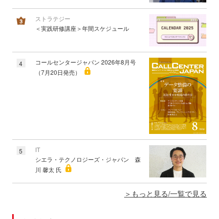
ストラテジー
＜実践研修講座＞年間スケジュール
コールセンタージャパン 2026年8月号
4
（7月20日発売）
IT
5
シエラ・テクノロジーズ・ジャパン 森
川 馨太 氏
もっと見る/一覧で見る