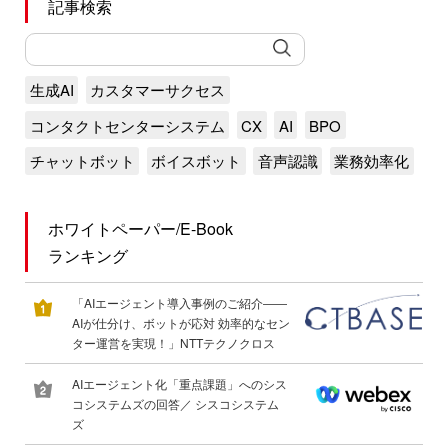
記事検索
生成AI
カスタマーサクセス
コンタクトセンターシステム
CX
AI
BPO
チャットボット
ボイスボット
音声認識
業務効率化
ホワイトペーパー/E-Book
ランキング
「AIエージェント導入事例のご紹介――
AIが仕分け、ボットが応対 効率的なセン
ター運営を実現！」NTTテクノクロス
AIエージェント化「重点課題」へのシス
コシステムズの回答／ シスコシステム
ズ