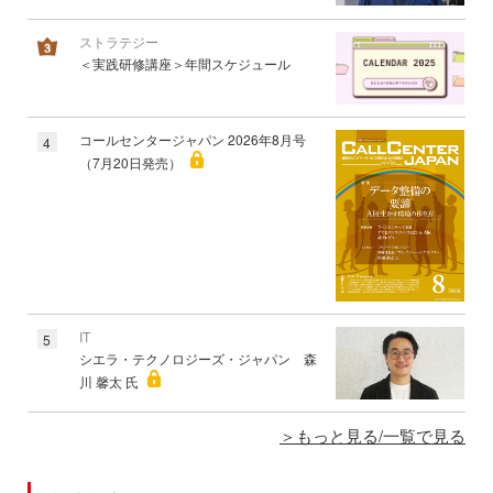
ストラテジー
＜実践研修講座＞年間スケジュール
コールセンタージャパン 2026年8月号
4
（7月20日発売）
IT
5
シエラ・テクノロジーズ・ジャパン 森
川 馨太 氏
もっと見る/一覧で見る