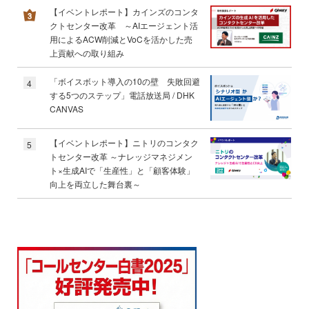
【イベントレポート】カインズのコンタ
クトセンター改革 ～AIエージェント活
用によるACW削減とVoCを活かした売
上貢献への取り組み
「ボイスボット導入の10の壁 失敗回避
4
する5つのステップ」電話放送局 / DHK
CANVAS
【イベントレポート】ニトリのコンタク
5
トセンター改革 ～ナレッジマネジメン
ト×生成AIで「生産性」と「顧客体験」
向上を両立した舞台裏～