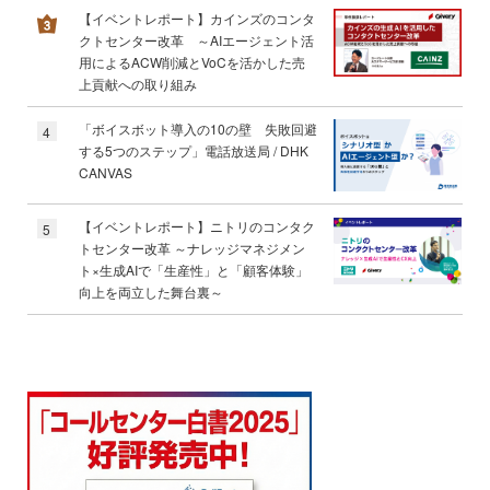
【イベントレポート】カインズのコンタ
クトセンター改革 ～AIエージェント活
用によるACW削減とVoCを活かした売
上貢献への取り組み
「ボイスボット導入の10の壁 失敗回避
4
する5つのステップ」電話放送局 / DHK
CANVAS
【イベントレポート】ニトリのコンタク
5
トセンター改革 ～ナレッジマネジメン
ト×生成AIで「生産性」と「顧客体験」
向上を両立した舞台裏～