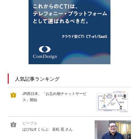
人気記事ランキング
JR西日本、「お忘れ物チャットサービ
ス」開始
ピープル
はぴねすくらぶ 若松 晃 さん