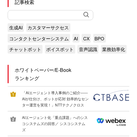
記事検索
生成AI
カスタマーサクセス
コンタクトセンターシステム
AI
CX
BPO
チャットボット
ボイスボット
音声認識
業務効率化
ホワイトペーパー/E-Book
ランキング
「AIエージェント導入事例のご紹介――
AIが仕分け、ボットが応対 効率的なセン
ター運営を実現！」NTTテクノクロス
AIエージェント化「重点課題」へのシス
コシステムズの回答／ シスコシステム
ズ