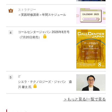
ストラテジー
＜実践研修講座＞年間スケジュール
コールセンタージャパン 2026年8月号
4
（7月20日発売）
IT
5
シエラ・テクノロジーズ・ジャパン 森
川 馨太 氏
もっと見る/一覧で見る