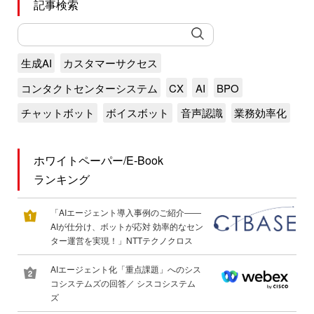
記事検索
生成AI
カスタマーサクセス
コンタクトセンターシステム
CX
AI
BPO
チャットボット
ボイスボット
音声認識
業務効率化
ホワイトペーパー/E-Book
ランキング
「AIエージェント導入事例のご紹介――
AIが仕分け、ボットが応対 効率的なセン
ター運営を実現！」NTTテクノクロス
AIエージェント化「重点課題」へのシス
コシステムズの回答／ シスコシステム
ズ