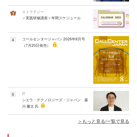
ストラテジー
＜実践研修講座＞年間スケジュール
コールセンタージャパン 2026年8月号
4
（7月20日発売）
IT
5
シエラ・テクノロジーズ・ジャパン 森
川 馨太 氏
もっと見る/一覧で見る