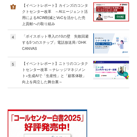
【イベントレポート】カインズのコンタ
クトセンター改革 ～AIエージェント活
用によるACW削減とVoCを活かした売
上貢献への取り組み
「ボイスボット導入の10の壁 失敗回避
4
する5つのステップ」電話放送局 / DHK
CANVAS
【イベントレポート】ニトリのコンタク
5
トセンター改革 ～ナレッジマネジメン
ト×生成AIで「生産性」と「顧客体験」
向上を両立した舞台裏～