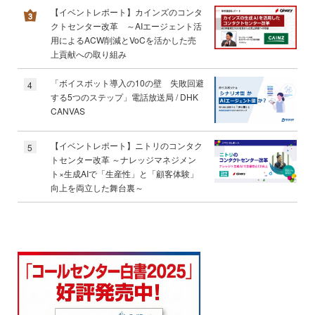
【イベントレポート】カインズのコンタ
クトセンター改革 ～AIエージェント活
用によるACW削減とVoCを活かした売
上貢献への取り組み
「ボイスボット導入の10の壁 失敗回避
4
する5つのステップ」電話放送局 / DHK
CANVAS
【イベントレポート】ニトリのコンタク
5
トセンター改革 ～ナレッジマネジメン
ト×生成AIで「生産性」と「顧客体験」
向上を両立した舞台裏～