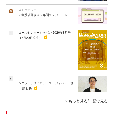
ストラテジー
＜実践研修講座＞年間スケジュール
コールセンタージャパン 2026年8月号
4
（7月20日発売）
IT
5
シエラ・テクノロジーズ・ジャパン 森
川 馨太 氏
もっと見る/一覧で見る