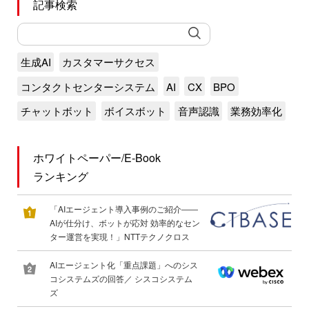
記事検索
生成AI
カスタマーサクセス
コンタクトセンターシステム
AI
CX
BPO
チャットボット
ボイスボット
音声認識
業務効率化
ホワイトペーパー/E-Book
ランキング
「AIエージェント導入事例のご紹介――
AIが仕分け、ボットが応対 効率的なセン
ター運営を実現！」NTTテクノクロス
AIエージェント化「重点課題」へのシス
コシステムズの回答／ シスコシステム
ズ