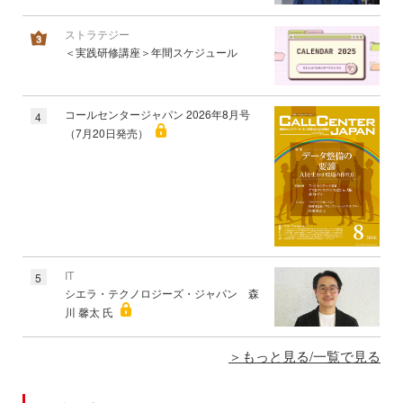
ストラテジー
＜実践研修講座＞年間スケジュール
コールセンタージャパン 2026年8月号
4
（7月20日発売）
IT
5
シエラ・テクノロジーズ・ジャパン 森
川 馨太 氏
もっと見る/一覧で見る