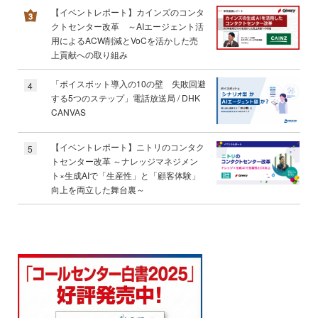
【イベントレポート】カインズのコンタ
クトセンター改革 ～AIエージェント活
用によるACW削減とVoCを活かした売
上貢献への取り組み
「ボイスボット導入の10の壁 失敗回避
4
する5つのステップ」電話放送局 / DHK
CANVAS
【イベントレポート】ニトリのコンタク
5
トセンター改革 ～ナレッジマネジメン
ト×生成AIで「生産性」と「顧客体験」
向上を両立した舞台裏～