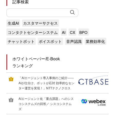
記事検索
生成AI
カスタマーサクセス
コンタクトセンターシステム
AI
CX
BPO
チャットボット
ボイスボット
音声認識
業務効率化
ホワイトペーパー/E-Book
ランキング
「AIエージェント導入事例のご紹介――
AIが仕分け、ボットが応対 効率的なセン
ター運営を実現！」NTTテクノクロス
AIエージェント化「重点課題」へのシス
コシステムズの回答／ シスコシステム
ズ