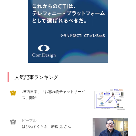
人気記事ランキング
JR西日本、「お忘れ物チャットサービ
ス」開始
ピープル
はぴねすくらぶ 若松 晃 さん