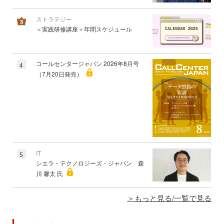
ストラテジー
＜実践研修講座＞年間スケジュール
コールセンタージャパン 2026年8月号
4
（7月20日発売）
IT
5
シエラ・テクノロジーズ・ジャパン 森
川 馨太 氏
もっと見る/一覧で見る