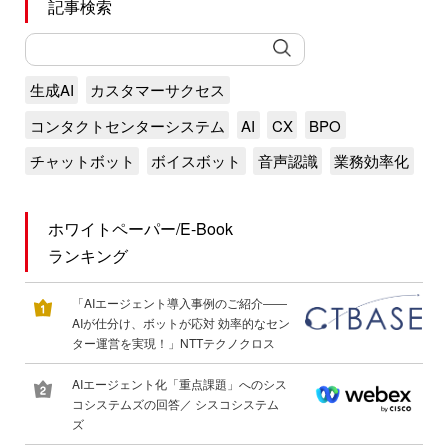
記事検索
生成AI
カスタマーサクセス
コンタクトセンターシステム
AI
CX
BPO
チャットボット
ボイスボット
音声認識
業務効率化
ホワイトペーパー/E-Book
ランキング
「AIエージェント導入事例のご紹介――
AIが仕分け、ボットが応対 効率的なセン
ター運営を実現！」NTTテクノクロス
AIエージェント化「重点課題」へのシス
コシステムズの回答／ シスコシステム
ズ