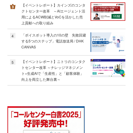
【イベントレポート】カインズのコンタ
クトセンター改革 ～AIエージェント活
用によるACW削減とVoCを活かした売
上貢献への取り組み
「ボイスボット導入の10の壁 失敗回避
4
する5つのステップ」電話放送局 / DHK
CANVAS
【イベントレポート】ニトリのコンタク
5
トセンター改革 ～ナレッジマネジメン
ト×生成AIで「生産性」と「顧客体験」
向上を両立した舞台裏～