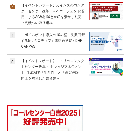
【イベントレポート】カインズのコンタ
クトセンター改革 ～AIエージェント活
用によるACW削減とVoCを活かした売
上貢献への取り組み
「ボイスボット導入の10の壁 失敗回避
4
する5つのステップ」電話放送局 / DHK
CANVAS
【イベントレポート】ニトリのコンタク
5
トセンター改革 ～ナレッジマネジメン
ト×生成AIで「生産性」と「顧客体験」
向上を両立した舞台裏～