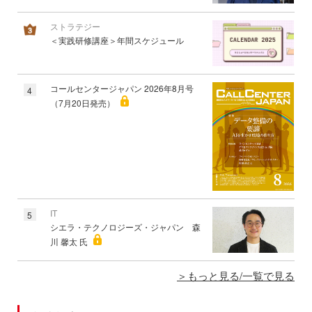
ストラテジー
＜実践研修講座＞年間スケジュール
コールセンタージャパン 2026年8月号
4
（7月20日発売）
IT
5
シエラ・テクノロジーズ・ジャパン 森
川 馨太 氏
もっと見る/一覧で見る