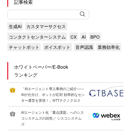
記事検索
生成AI
カスタマーサクセス
コンタクトセンターシステム
CX
AI
BPO
チャットボット
ボイスボット
音声認識
業務効率化
ホワイトペーパー/E-Book
ランキング
「AIエージェント導入事例のご紹介――
AIが仕分け、ボットが応対 効率的なセン
ター運営を実現！」NTTテクノクロス
AIエージェント化「重点課題」へのシス
コシステムズの回答／ シスコシステム
ズ