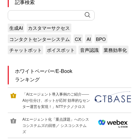
記事検索
生成AI
カスタマーサクセス
コンタクトセンターシステム
CX
AI
BPO
チャットボット
ボイスボット
音声認識
業務効率化
ホワイトペーパー/E-Book
ランキング
「AIエージェント導入事例のご紹介――
AIが仕分け、ボットが応対 効率的なセン
ター運営を実現！」NTTテクノクロス
AIエージェント化「重点課題」へのシス
コシステムズの回答／ シスコシステム
ズ