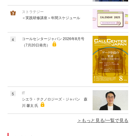
ストラテジー
＜実践研修講座＞年間スケジュール
コールセンタージャパン 2026年8月号
4
（7月20日発売）
IT
5
シエラ・テクノロジーズ・ジャパン 森
川 馨太 氏
もっと見る/一覧で見る