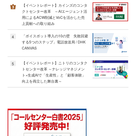
【イベントレポート】カインズのコンタ
クトセンター改革 ～AIエージェント活
用によるACW削減とVoCを活かした売
上貢献への取り組み
「ボイスボット導入の10の壁 失敗回避
4
する5つのステップ」電話放送局 / DHK
CANVAS
【イベントレポート】ニトリのコンタク
5
トセンター改革 ～ナレッジマネジメン
ト×生成AIで「生産性」と「顧客体験」
向上を両立した舞台裏～