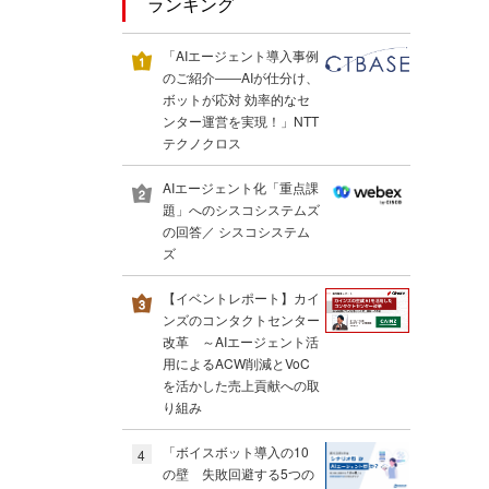
ランキング
「AIエージェント導入事例
のご紹介――AIが仕分け、
ボットが応対 効率的なセ
ンター運営を実現！」NTT
テクノクロス
AIエージェント化「重点課
題」へのシスコシステムズ
の回答／ シスコシステム
ズ
【イベントレポート】カイ
ンズのコンタクトセンター
改革 ～AIエージェント活
用によるACW削減とVoC
を活かした売上貢献への取
り組み
「ボイスボット導入の10
4
の壁 失敗回避する5つの