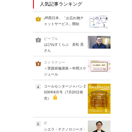
人気記事ランキング
JR西日本、「お忘れ物チ
ャットサービス」開始
ピープル
はぴねすくらぶ 若松 晃
さん
ストラテジー
＜実践研修講座＞年間スケ
ジュール
コールセンタージャパン 2
4
026年8月号（7月20日発
売）
IT
5
シエラ・テクノロジーズ・