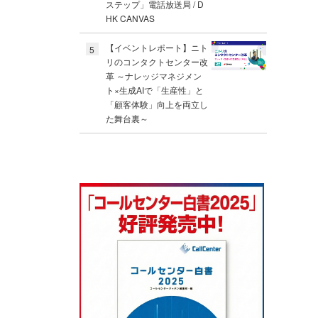
ステップ」電話放送局 / D
HK CANVAS
【イベントレポート】ニト
5
リのコンタクトセンター改
革 ～ナレッジマネジメン
ト×生成AIで「生産性」と
「顧客体験」向上を両立し
た舞台裏～