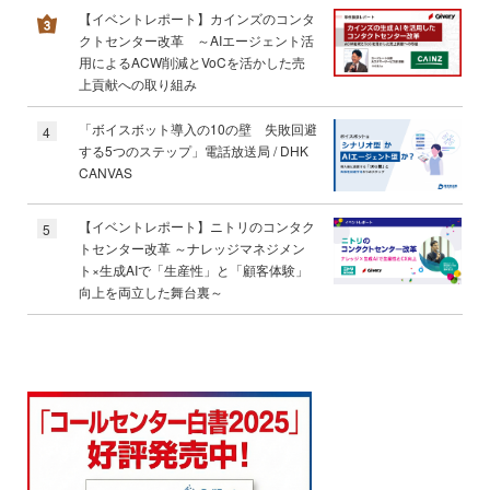
【イベントレポート】カインズのコンタ
クトセンター改革 ～AIエージェント活
用によるACW削減とVoCを活かした売
上貢献への取り組み
「ボイスボット導入の10の壁 失敗回避
4
する5つのステップ」電話放送局 / DHK
CANVAS
【イベントレポート】ニトリのコンタク
5
トセンター改革 ～ナレッジマネジメン
ト×生成AIで「生産性」と「顧客体験」
向上を両立した舞台裏～