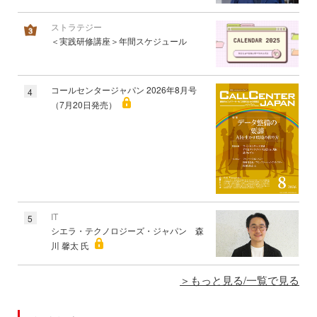
ストラテジー
＜実践研修講座＞年間スケジュール
コールセンタージャパン 2026年8月号
4
（7月20日発売）
IT
5
シエラ・テクノロジーズ・ジャパン 森
川 馨太 氏
もっと見る/一覧で見る