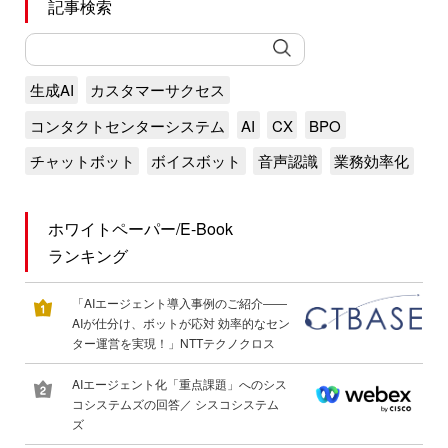
記事検索
生成AI
カスタマーサクセス
コンタクトセンターシステム
AI
CX
BPO
チャットボット
ボイスボット
音声認識
業務効率化
ホワイトペーパー/E-Book
ランキング
「AIエージェント導入事例のご紹介――
AIが仕分け、ボットが応対 効率的なセン
ター運営を実現！」NTTテクノクロス
AIエージェント化「重点課題」へのシス
コシステムズの回答／ シスコシステム
ズ