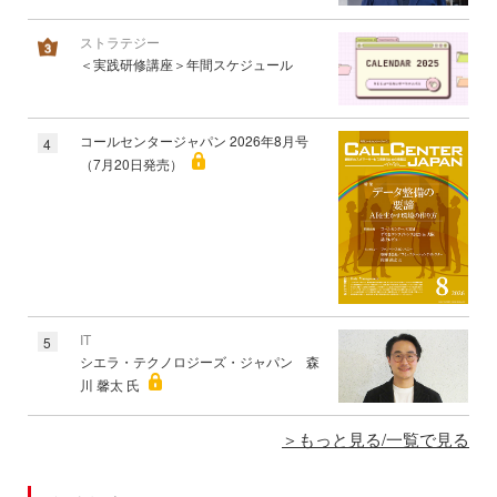
ストラテジー
＜実践研修講座＞年間スケジュール
コールセンタージャパン 2026年8月号
4
（7月20日発売）
IT
5
シエラ・テクノロジーズ・ジャパン 森
川 馨太 氏
もっと見る/一覧で見る