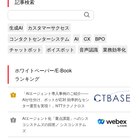
記事検索
生成AI
カスタマーサクセス
コンタクトセンターシステム
AI
CX
BPO
チャットボット
ボイスボット
音声認識
業務効率化
ホワイトペーパー/E-Book
ランキング
「AIエージェント導入事例のご紹介――
AIが仕分け、ボットが応対 効率的なセン
ター運営を実現！」NTTテクノクロス
AIエージェント化「重点課題」へのシス
コシステムズの回答／ シスコシステム
ズ