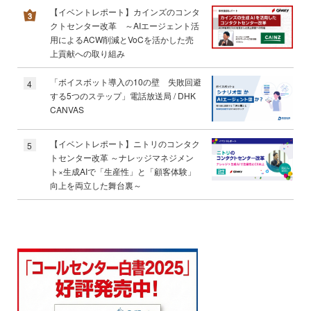
【イベントレポート】カインズのコンタ
クトセンター改革 ～AIエージェント活
用によるACW削減とVoCを活かした売
上貢献への取り組み
「ボイスボット導入の10の壁 失敗回避
4
する5つのステップ」電話放送局 / DHK
CANVAS
【イベントレポート】ニトリのコンタク
5
トセンター改革 ～ナレッジマネジメン
ト×生成AIで「生産性」と「顧客体験」
向上を両立した舞台裏～