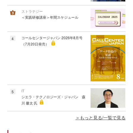
ストラテジー
＜実践研修講座＞年間スケジュール
コールセンタージャパン 2026年8月号
4
（7月20日発売）
IT
5
シエラ・テクノロジーズ・ジャパン 森
川 馨太 氏
もっと見る/一覧で見る