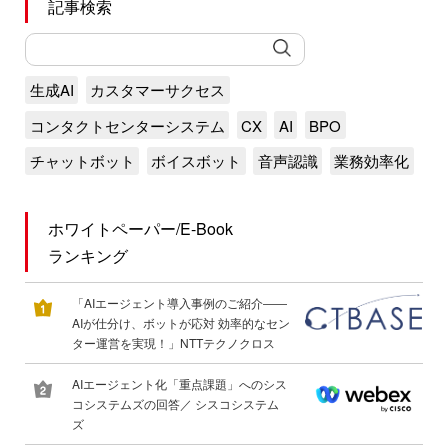
記事検索
生成AI
カスタマーサクセス
コンタクトセンターシステム
CX
AI
BPO
チャットボット
ボイスボット
音声認識
業務効率化
ホワイトペーパー/E-Book
ランキング
「AIエージェント導入事例のご紹介――
AIが仕分け、ボットが応対 効率的なセン
ター運営を実現！」NTTテクノクロス
AIエージェント化「重点課題」へのシス
コシステムズの回答／ シスコシステム
ズ