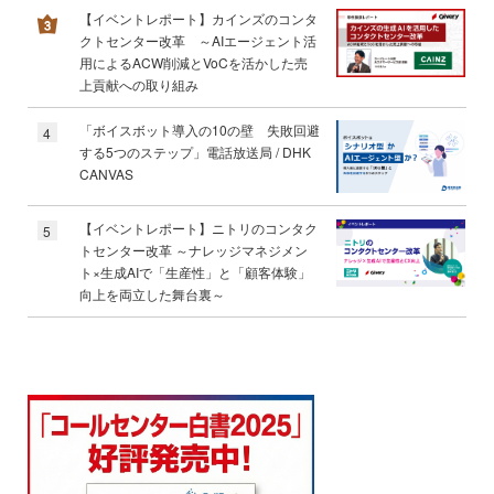
【イベントレポート】カインズのコンタ
クトセンター改革 ～AIエージェント活
用によるACW削減とVoCを活かした売
上貢献への取り組み
「ボイスボット導入の10の壁 失敗回避
4
する5つのステップ」電話放送局 / DHK
CANVAS
【イベントレポート】ニトリのコンタク
5
トセンター改革 ～ナレッジマネジメン
ト×生成AIで「生産性」と「顧客体験」
向上を両立した舞台裏～