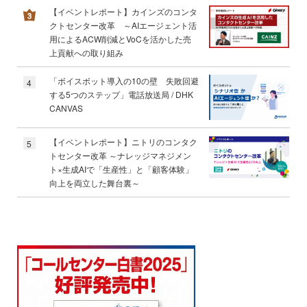
【イベントレポート】カインズのコンタ
クトセンター改革 ～AIエージェント活
用によるACW削減とVoCを活かした売
上貢献への取り組み
「ボイスボット導入の10の壁 失敗回避
4
する5つのステップ」電話放送局 / DHK
CANVAS
【イベントレポート】ニトリのコンタク
5
トセンター改革 ～ナレッジマネジメン
ト×生成AIで「生産性」と「顧客体験」
向上を両立した舞台裏～