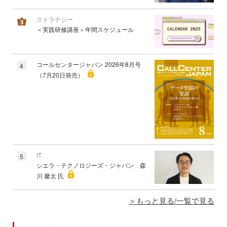
ストラテジー
＜実践研修講座＞年間スケジュール
コールセンタージャパン 2026年8月号
4
（7月20日発売）
IT
5
シエラ・テクノロジーズ・ジャパン 森
川 馨太 氏
もっと見る/一覧で見る