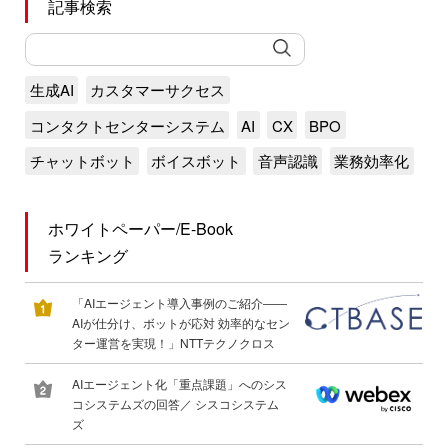
記事検索
生成AI
カスタマーサクセス
コンタクトセンターシステム
AI
CX
BPO
チャットボット
ボイスボット
音声認識
業務効率化
ホワイトペーパー/E-Book
ランキング
「AIエージェント導入事例のご紹介――
AIが仕分け、ボットが応対 効率的なセン
ター運営を実現！」NTTテクノクロス
AIエージェント化「重点課題」へのシス
コシステムズの回答／ シスコシステム
ズ