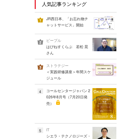
人気記事ランキング
JR西日本、「お忘れ物チ
ャットサービス」開始
ピープル
はぴねすくらぶ 若松 晃
さん
ストラテジー
＜実践研修講座＞年間スケ
ジュール
コールセンタージャパン 2
4
026年8月号（7月20日発
売）
IT
5
シエラ・テクノロジーズ・