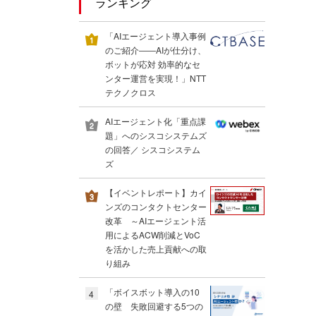
ランキング
「AIエージェント導入事例
のご紹介――AIが仕分け、
ボットが応対 効率的なセ
ンター運営を実現！」NTT
テクノクロス
AIエージェント化「重点課
題」へのシスコシステムズ
の回答／ シスコシステム
ズ
【イベントレポート】カイ
ンズのコンタクトセンター
改革 ～AIエージェント活
用によるACW削減とVoC
を活かした売上貢献への取
り組み
「ボイスボット導入の10
4
の壁 失敗回避する5つの