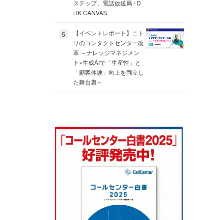
ステップ」電話放送局 / D
HK CANVAS
【イベントレポート】ニト
5
リのコンタクトセンター改
革 ～ナレッジマネジメン
ト×生成AIで「生産性」と
「顧客体験」向上を両立し
た舞台裏～