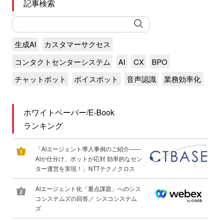
記事検索
生成AI
カスタマーサクセス
コンタクトセンターシステム
AI
CX
BPO
チャットボット
ボイスボット
音声認識
業務効率化
ホワイトペーパー/E-Book
ランキング
「AIエージェント導入事例のご紹介――
AIが仕分け、ボットが応対 効率的なセン
ター運営を実現！」NTTテクノクロス
AIエージェント化「重点課題」へのシス
コシステムズの回答／ シスコシステム
ズ