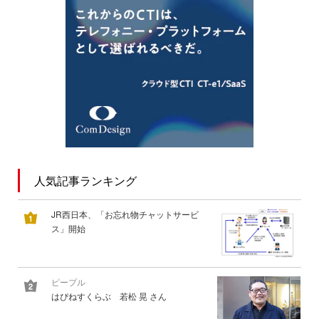
人気記事ランキング
JR西日本、「お忘れ物チャットサービ
ス」開始
ピープル
はぴねすくらぶ 若松 晃 さん