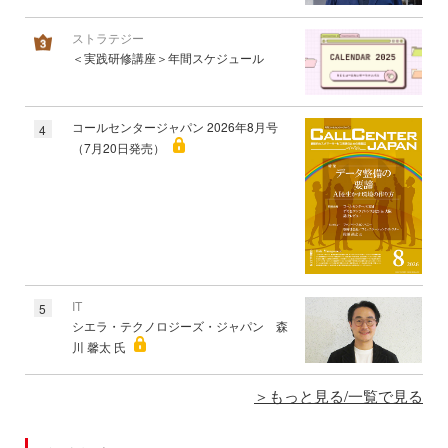
ストラテジー
＜実践研修講座＞年間スケジュール
コールセンタージャパン 2026年8月号
4
（7月20日発売）
IT
5
シエラ・テクノロジーズ・ジャパン 森
川 馨太 氏
もっと見る/一覧で見る