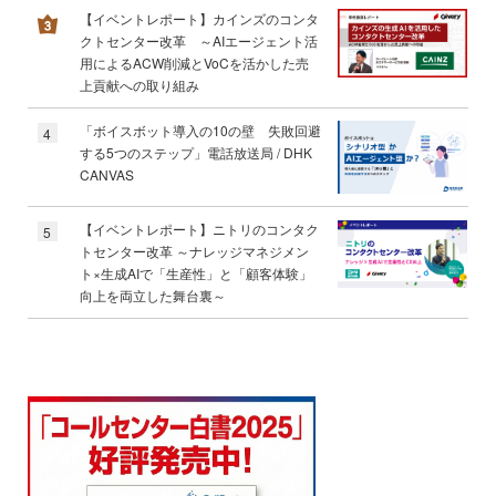
【イベントレポート】カインズのコンタ
クトセンター改革 ～AIエージェント活
用によるACW削減とVoCを活かした売
上貢献への取り組み
「ボイスボット導入の10の壁 失敗回避
4
する5つのステップ」電話放送局 / DHK
CANVAS
【イベントレポート】ニトリのコンタク
5
トセンター改革 ～ナレッジマネジメン
ト×生成AIで「生産性」と「顧客体験」
向上を両立した舞台裏～