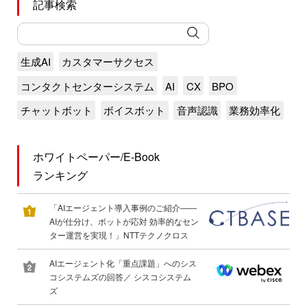
記事検索
生成AI
カスタマーサクセス
コンタクトセンターシステム
AI
CX
BPO
チャットボット
ボイスボット
音声認識
業務効率化
ホワイトペーパー/E-Book
ランキング
「AIエージェント導入事例のご紹介――
AIが仕分け、ボットが応対 効率的なセン
ター運営を実現！」NTTテクノクロス
AIエージェント化「重点課題」へのシス
コシステムズの回答／ シスコシステム
ズ