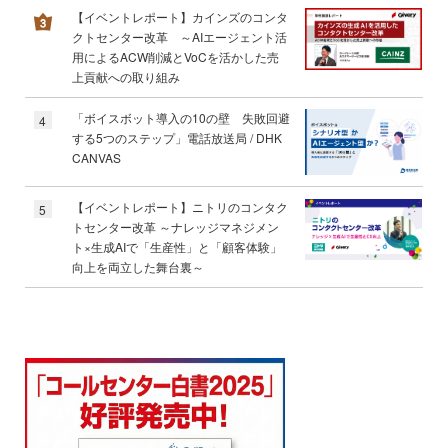
【イベントレポート】カインズのコンタ
クトセンター改革 ～AIエージェント活
用によるACW削減とVoCを活かした売
上貢献への取り組み
「ボイスボット導入の10の壁 失敗回避
4
する5つのステップ」電話放送局 / DHK
CANVAS
【イベントレポート】ニトリのコンタク
5
トセンター改革 ～ナレッジマネジメン
ト×生成AIで「生産性」と「顧客体験」
向上を両立した舞台裏～