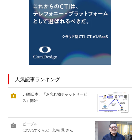
人気記事ランキング
JR西日本、「お忘れ物チャットサービ
ス」開始
ピープル
はぴねすくらぶ 若松 晃 さん