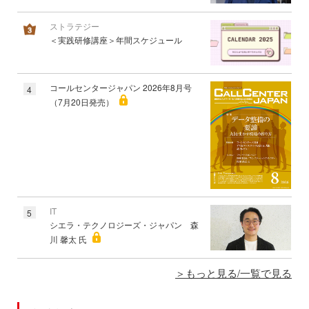
ストラテジー
＜実践研修講座＞年間スケジュール
コールセンタージャパン 2026年8月号
4
（7月20日発売）
IT
5
シエラ・テクノロジーズ・ジャパン 森
川 馨太 氏
もっと見る/一覧で見る