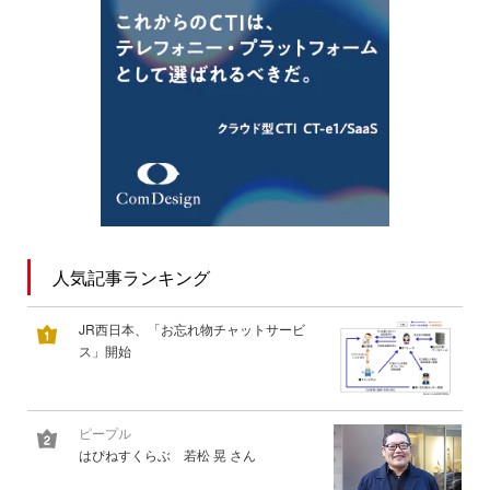
人気記事ランキング
JR西日本、「お忘れ物チャットサービ
ス」開始
ピープル
はぴねすくらぶ 若松 晃 さん