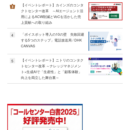
【イベントレポート】カインズのコンタ
クトセンター改革 ～AIエージェント活
用によるACW削減とVoCを活かした売
上貢献への取り組み
「ボイスボット導入の10の壁 失敗回避
4
する5つのステップ」電話放送局 / DHK
CANVAS
【イベントレポート】ニトリのコンタク
5
トセンター改革 ～ナレッジマネジメン
ト×生成AIで「生産性」と「顧客体験」
向上を両立した舞台裏～