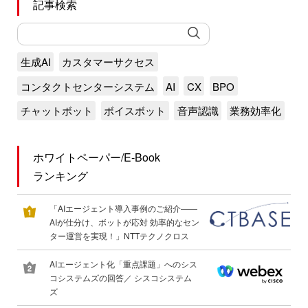
記事検索
生成AI
カスタマーサクセス
コンタクトセンターシステム
AI
CX
BPO
チャットボット
ボイスボット
音声認識
業務効率化
ホワイトペーパー/E-Book
ランキング
「AIエージェント導入事例のご紹介――
AIが仕分け、ボットが応対 効率的なセン
ター運営を実現！」NTTテクノクロス
AIエージェント化「重点課題」へのシス
コシステムズの回答／ シスコシステム
ズ