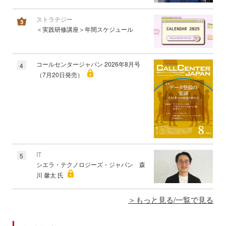
ストラテジー
＜実践研修講座＞年間スケジュール
コールセンタージャパン 2026年8月号
4
（7月20日発売）
IT
5
シエラ・テクノロジーズ・ジャパン 森
川 馨太 氏
もっと見る/一覧で見る