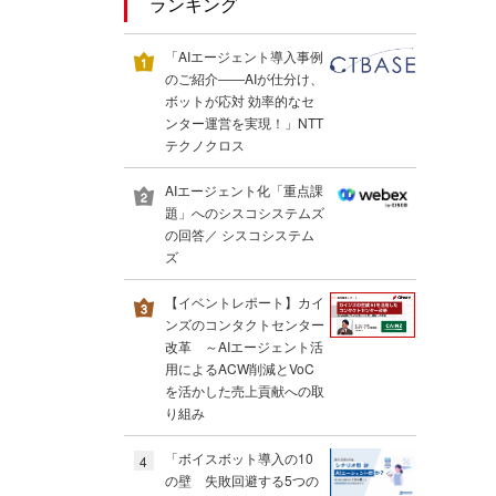
ランキング
「AIエージェント導入事例
のご紹介――AIが仕分け、
ボットが応対 効率的なセ
ンター運営を実現！」NTT
テクノクロス
AIエージェント化「重点課
題」へのシスコシステムズ
の回答／ シスコシステム
ズ
【イベントレポート】カイ
ンズのコンタクトセンター
改革 ～AIエージェント活
用によるACW削減とVoC
を活かした売上貢献への取
り組み
「ボイスボット導入の10
4
の壁 失敗回避する5つの