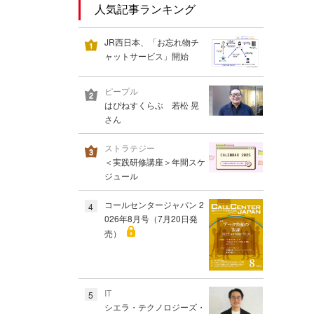
人気記事ランキング
JR西日本、「お忘れ物チ
ャットサービス」開始
ピープル
はぴねすくらぶ 若松 晃
さん
ストラテジー
＜実践研修講座＞年間スケ
ジュール
コールセンタージャパン 2
4
026年8月号（7月20日発
売）
IT
5
シエラ・テクノロジーズ・