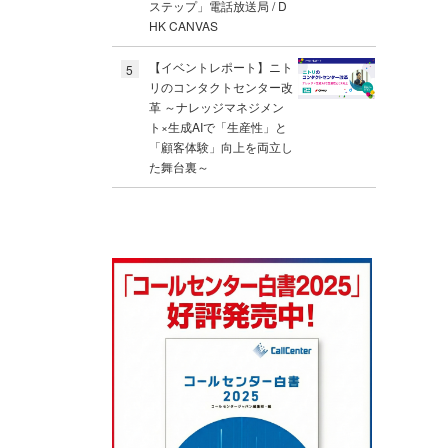
ステップ」電話放送局 / D
HK CANVAS
【イベントレポート】ニト
5
リのコンタクトセンター改
革 ～ナレッジマネジメン
ト×生成AIで「生産性」と
「顧客体験」向上を両立し
た舞台裏～