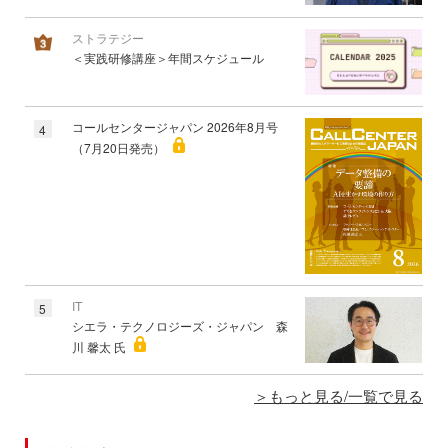
ストラテジー
＜実践研修講座＞年間スケジュール
コールセンタージャパン 2026年8月号
4
（7月20日発売）
IT
5
シエラ・テクノロジーズ・ジャパン 森
川 馨太 氏
もっと見る/一覧で見る