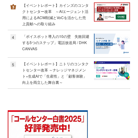
【イベントレポート】カインズのコンタ
クトセンター改革 ～AIエージェント活
用によるACW削減とVoCを活かした売
上貢献への取り組み
「ボイスボット導入の10の壁 失敗回避
4
する5つのステップ」電話放送局 / DHK
CANVAS
【イベントレポート】ニトリのコンタク
5
トセンター改革 ～ナレッジマネジメン
ト×生成AIで「生産性」と「顧客体験」
向上を両立した舞台裏～