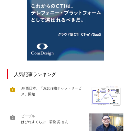
人気記事ランキング
JR西日本、「お忘れ物チャットサービ
ス」開始
ピープル
はぴねすくらぶ 若松 晃 さん