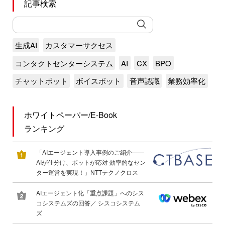
記事検索
生成AI
カスタマーサクセス
コンタクトセンターシステム
AI
CX
BPO
チャットボット
ボイスボット
音声認識
業務効率化
ホワイトペーパー/E-Book
ランキング
「AIエージェント導入事例のご紹介――
AIが仕分け、ボットが応対 効率的なセン
ター運営を実現！」NTTテクノクロス
AIエージェント化「重点課題」へのシス
コシステムズの回答／ シスコシステム
ズ