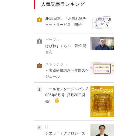
人気記事ランキング
JR西日本、「お忘れ物チ
ャットサービス」開始
ピープル
はぴねすくらぶ 若松 晃
さん
ストラテジー
＜実践研修講座＞年間スケ
ジュール
コールセンタージャパン 2
4
026年8月号（7月20日発
売）
IT
5
シエラ・テクノロジーズ・