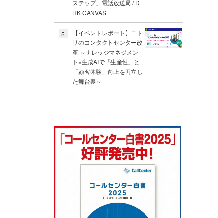
ステップ」電話放送局 / D
HK CANVAS
【イベントレポート】ニト
5
リのコンタクトセンター改
革 ～ナレッジマネジメン
ト×生成AIで「生産性」と
「顧客体験」向上を両立し
た舞台裏～