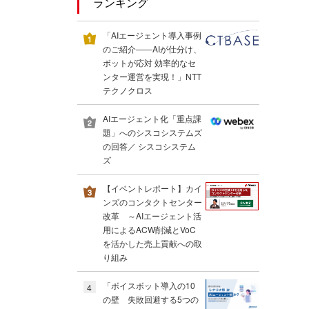
ランキング
「AIエージェント導入事例
のご紹介――AIが仕分け、
ボットが応対 効率的なセ
ンター運営を実現！」NTT
テクノクロス
AIエージェント化「重点課
題」へのシスコシステムズ
の回答／ シスコシステム
ズ
【イベントレポート】カイ
ンズのコンタクトセンター
改革 ～AIエージェント活
用によるACW削減とVoC
を活かした売上貢献への取
り組み
「ボイスボット導入の10
4
の壁 失敗回避する5つの