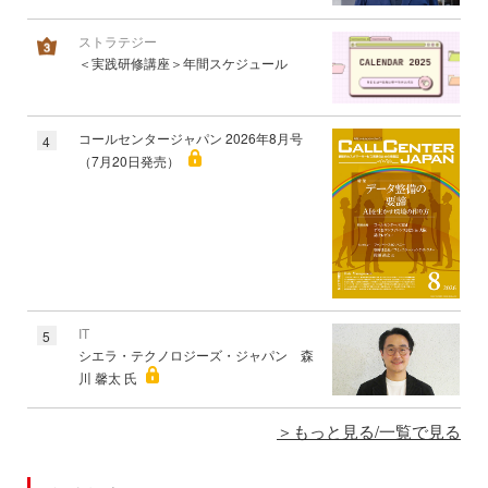
ストラテジー
＜実践研修講座＞年間スケジュール
コールセンタージャパン 2026年8月号
4
（7月20日発売）
IT
5
シエラ・テクノロジーズ・ジャパン 森
川 馨太 氏
もっと見る/一覧で見る