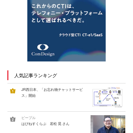
人気記事ランキング
JR西日本、「お忘れ物チャットサービ
ス」開始
ピープル
はぴねすくらぶ 若松 晃 さん