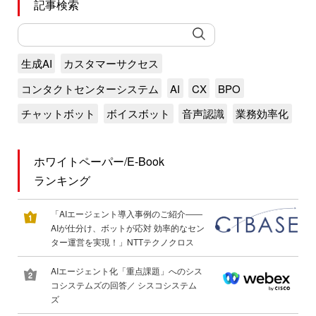
記事検索
生成AI
カスタマーサクセス
コンタクトセンターシステム
AI
CX
BPO
チャットボット
ボイスボット
音声認識
業務効率化
ホワイトペーパー/E-Book
ランキング
「AIエージェント導入事例のご紹介――
AIが仕分け、ボットが応対 効率的なセン
ター運営を実現！」NTTテクノクロス
AIエージェント化「重点課題」へのシス
コシステムズの回答／ シスコシステム
ズ