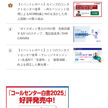
【イベントレポート】カインズのコンタ
クトセンター改革 ～AIエージェント活
用によるACW削減とVoCを活かした売
上貢献への取り組み
「ボイスボット導入の10の壁 失敗回避
4
する5つのステップ」電話放送局 / DHK
CANVAS
【イベントレポート】ニトリのコンタク
5
トセンター改革 ～ナレッジマネジメン
ト×生成AIで「生産性」と「顧客体験」
向上を両立した舞台裏～