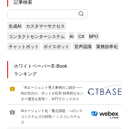
記事検索
生成AI
カスタマーサクセス
コンタクトセンターシステム
AI
CX
BPO
チャットボット
ボイスボット
音声認識
業務効率化
ホワイトペーパー/E-Book
ランキング
「AIエージェント導入事例のご紹介――
AIが仕分け、ボットが応対 効率的なセン
ター運営を実現！」NTTテクノクロス
AIエージェント化「重点課題」へのシス
コシステムズの回答／ シスコシステム
ズ