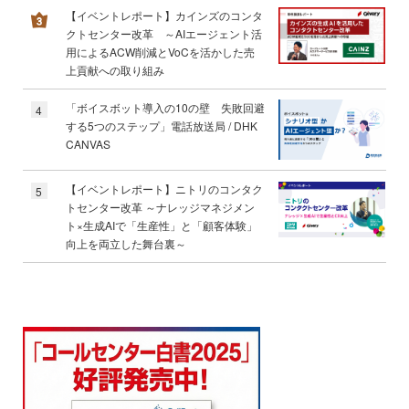
【イベントレポート】カインズのコンタ
クトセンター改革 ～AIエージェント活
用によるACW削減とVoCを活かした売
上貢献への取り組み
「ボイスボット導入の10の壁 失敗回避
4
する5つのステップ」電話放送局 / DHK
CANVAS
【イベントレポート】ニトリのコンタク
5
トセンター改革 ～ナレッジマネジメン
ト×生成AIで「生産性」と「顧客体験」
向上を両立した舞台裏～