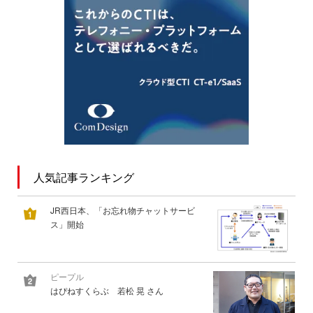
人気記事ランキング
JR西日本、「お忘れ物チャットサービ
ス」開始
ピープル
はぴねすくらぶ 若松 晃 さん