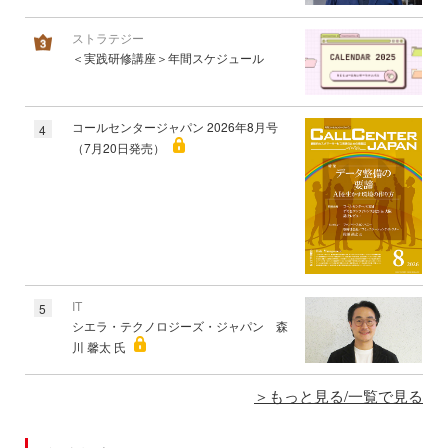
ストラテジー
＜実践研修講座＞年間スケジュール
コールセンタージャパン 2026年8月号
4
（7月20日発売）
IT
5
シエラ・テクノロジーズ・ジャパン 森
川 馨太 氏
もっと見る/一覧で見る