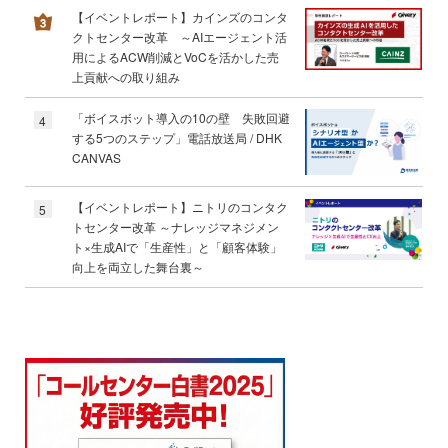
【イベントレポート】カインズのコンタ
クトセンター改革 ～AIエージェント活
用によるACW削減とVoCを活かした売
上貢献への取り組み
「ボイスボット導入の10の壁 失敗回避
4
する5つのステップ」電話放送局 / DHK
CANVAS
【イベントレポート】ニトリのコンタク
5
トセンター改革 ～ナレッジマネジメン
ト×生成AIで「生産性」と「顧客体験」
向上を両立した舞台裏～