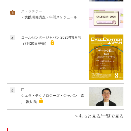
ストラテジー
＜実践研修講座＞年間スケジュール
コールセンタージャパン 2026年8月号
4
（7月20日発売）
IT
5
シエラ・テクノロジーズ・ジャパン 森
川 馨太 氏
もっと見る/一覧で見る