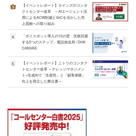
【イベントレポート】カインズのコンタ
クトセンター改革 ～AIエージェント活
用によるACW削減とVoCを活かした売
上貢献への取り組み
「ボイスボット導入の10の壁 失敗回避
4
する5つのステップ」電話放送局 / DHK
CANVAS
【イベントレポート】ニトリのコンタク
5
トセンター改革 ～ナレッジマネジメン
ト×生成AIで「生産性」と「顧客体験」
向上を両立した舞台裏～