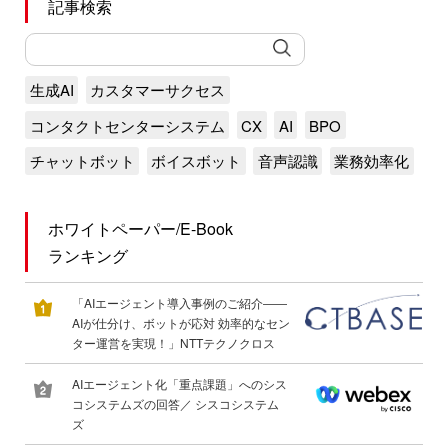
記事検索
生成AI
カスタマーサクセス
コンタクトセンターシステム
CX
AI
BPO
チャットボット
ボイスボット
音声認識
業務効率化
ホワイトペーパー/E-Book
ランキング
「AIエージェント導入事例のご紹介――
AIが仕分け、ボットが応対 効率的なセン
ター運営を実現！」NTTテクノクロス
AIエージェント化「重点課題」へのシス
コシステムズの回答／ シスコシステム
ズ