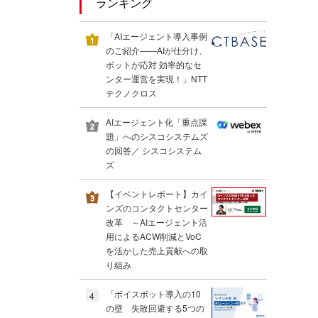
ランキング
「AIエージェント導入事例
のご紹介――AIが仕分け、
ボットが応対 効率的なセ
ンター運営を実現！」NTT
テクノクロス
AIエージェント化「重点課
題」へのシスコシステムズ
の回答／ シスコシステム
ズ
【イベントレポート】カイ
ンズのコンタクトセンター
改革 ～AIエージェント活
用によるACW削減とVoC
を活かした売上貢献への取
り組み
「ボイスボット導入の10
4
の壁 失敗回避する5つの