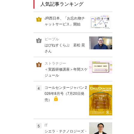
人気記事ランキング
JR西日本、「お忘れ物チ
ャットサービス」開始
ピープル
はぴねすくらぶ 若松 晃
さん
ストラテジー
＜実践研修講座＞年間スケ
ジュール
コールセンタージャパン 2
4
026年8月号（7月20日発
売）
IT
5
シエラ・テクノロジーズ・