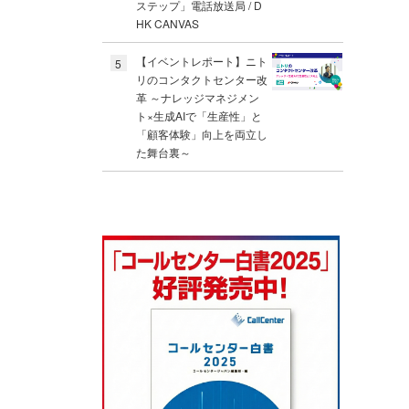
ステップ」電話放送局 / D
HK CANVAS
【イベントレポート】ニト
5
リのコンタクトセンター改
革 ～ナレッジマネジメン
ト×生成AIで「生産性」と
「顧客体験」向上を両立し
た舞台裏～