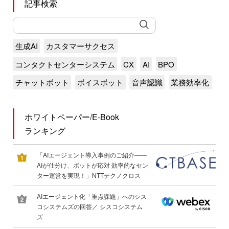
記事検索
生成AI
カスタマーサクセス
コンタクトセンターシステム
CX
AI
BPO
チャットボット
ボイスボット
音声認識
業務効率化
ホワイトペーパー/E-Book
ランキング
「AIエージェント導入事例のご紹介――
AIが仕分け、ボットが応対 効率的なセン
ター運営を実現！」NTTテクノクロス
AIエージェント化「重点課題」へのシス
コシステムズの回答／ シスコシステム
ズ