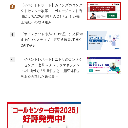
【イベントレポート】カインズのコンタ
クトセンター改革 ～AIエージェント活
用によるACW削減とVoCを活かした売
上貢献への取り組み
「ボイスボット導入の10の壁 失敗回避
4
する5つのステップ」電話放送局 / DHK
CANVAS
【イベントレポート】ニトリのコンタク
5
トセンター改革 ～ナレッジマネジメン
ト×生成AIで「生産性」と「顧客体験」
向上を両立した舞台裏～