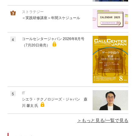
ストラテジー
＜実践研修講座＞年間スケジュール
コールセンタージャパン 2026年8月号
4
（7月20日発売）
IT
5
シエラ・テクノロジーズ・ジャパン 森
川 馨太 氏
もっと見る/一覧で見る