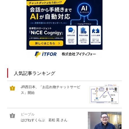
人気記事ランキング
JR西日本、「お忘れ物チャットサービ
ス」開始
ピープル
はぴねすくらぶ 若松 晃 さん