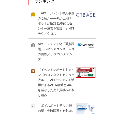
ランキング
「AIエージェント導入事例
のご紹介――AIが仕分け、
ボットが応対 効率的なセ
ンター運営を実現！」NTT
テクノクロス
AIエージェント化「重点課
題」へのシスコシステムズ
の回答／ シスコシステム
ズ
【イベントレポート】カイ
ンズのコンタクトセンター
改革 ～AIエージェント活
用によるACW削減とVoC
を活かした売上貢献への取
り組み
「ボイスボット導入の10
4
の壁 失敗回避する5つの