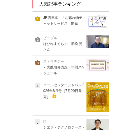
人気記事ランキング
JR西日本、「お忘れ物チ
ャットサービス」開始
ピープル
はぴねすくらぶ 若松 晃
さん
ストラテジー
＜実践研修講座＞年間スケ
ジュール
コールセンタージャパン 2
4
026年8月号（7月20日発
売）
IT
5
シエラ・テクノロジーズ・