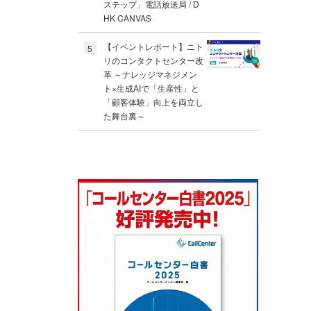
ステップ」電話放送局 / D
HK CANVAS
【イベントレポート】ニト
5
リのコンタクトセンター改
革 ～ナレッジマネジメン
ト×生成AIで「生産性」と
「顧客体験」向上を両立し
た舞台裏～